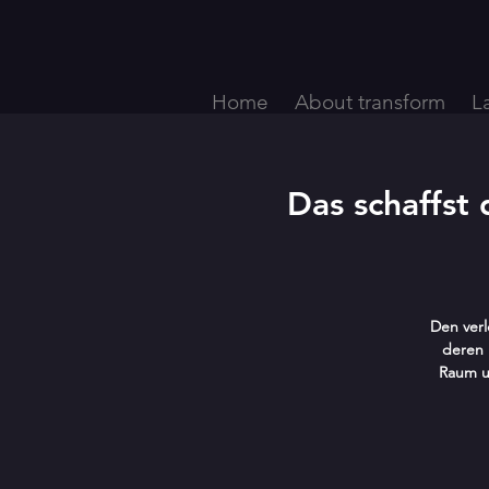
Home
About transform
L
Das schaffst
Den verl
deren 
Raum u