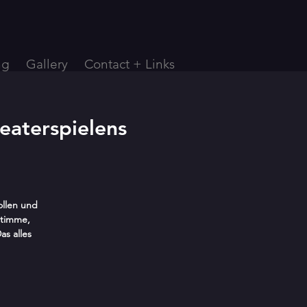
ng
Gallery
Contact + Links
eaterspielens
ollen und
Stimme,
s alles